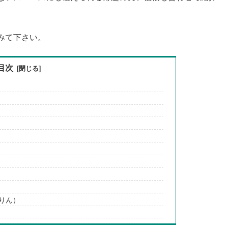
みて下さい。
目次
りん）