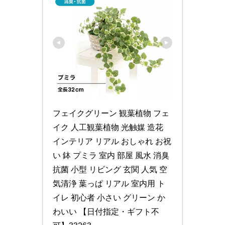
フェイクグリーン 観葉植物 フェ
イク 人工観葉植物 光触媒 造花 
インテリア リアル おしゃれ お祝
い 鉢 プミラ 室内 部屋 風水 消臭 
抗菌 小型 リビング 玄関 人気 空
気清浄 葉っぱ リアル 室内用 ト
イレ 初心者 小さい グリーン か
わいい 【日付指定・ギフト不