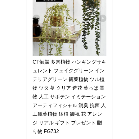
CT触媒 多肉植物 ハンギングサキ
ュレント フェイクグリーン イン
テリアグリーン 観葉植物 ツル植
物 ツタ 蔓 クリア 造花 葉っぱ 置
物 人工 サボテン イミテーション 
アーティフィシャル 消臭 抗菌 人
工観葉植物 鉢植 御祝 花 アレン
ジ リアル ギフト プレゼント 贈
り物 FG732