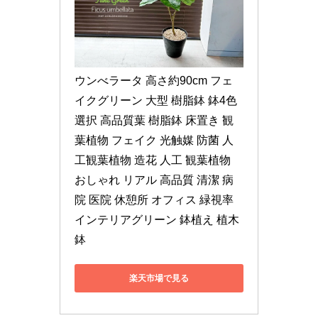
ウンべラータ 高さ約90cm フェ
イクグリーン 大型 樹脂鉢 鉢4色
選択 高品質葉 樹脂鉢 床置き 観
葉植物 フェイク 光触媒 防菌 人
工観葉植物 造花 人工 観葉植物 
おしゃれ リアル 高品質 清潔 病
院 医院 休憩所 オフィス 緑視率 
インテリアグリーン 鉢植え 植木
鉢
楽天市場で見る