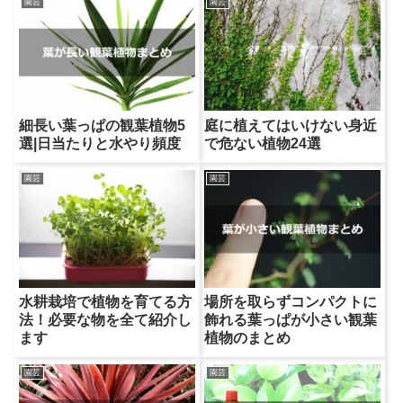
園芸
園芸
細長い葉っぱの観葉植物5
庭に植えてはいけない身近
選|日当たりと水やり頻度
で危ない植物24選
園芸
園芸
水耕栽培で植物を育てる方
場所を取らずコンパクトに
法！必要な物を全て紹介し
飾れる葉っぱが小さい観葉
ます
植物のまとめ
園芸
園芸