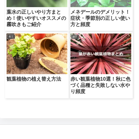
葉水の正しいやり方まと
メネデールのデメリット！
め！使いやすいオススメの
症状・季節別の正しい使い
霧吹きもご紹介
方と頻度
園芸
園芸
観葉植物の植え替え方法
赤い観葉植物10選！秋に色
づく品種と失敗しない水や
り頻度