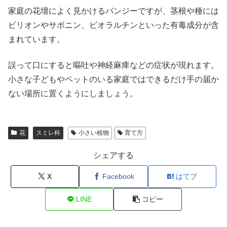
家庭の花壇によく見かけるパンジーですが、茎根や種には
ビリオンやサボニン、ビオラルチンといった有毒成分が含
まれています。
誤って口にすると嘔吐や神経麻痺などの症状が現れます。
小さな子どもやペットのいる家庭ではできるだけ手の届か
ない場所に置くようにしましょう。
花
スミレ科
小さい植物
育て方
シェアする
X
Facebook
はてブ
LINE
コピー