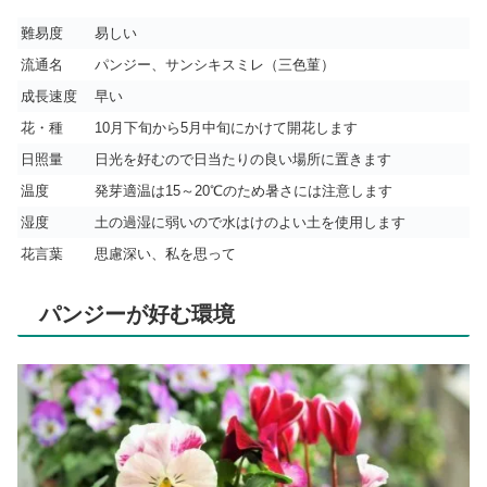
難易度
易しい
流通名
パンジー、サンシキスミレ（三色菫）
成長速度
早い
花・種
10月下旬から5月中旬にかけて開花します
日照量
日光を好むので日当たりの良い場所に置きます
温度
発芽適温は15～20℃のため暑さには注意します
湿度
土の過湿に弱いので水はけのよい土を使用します
花言葉
思慮深い、私を思って
パンジーが好む環境