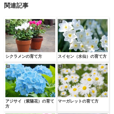
関連記事
花
花
シクラメンの育て方
スイセン（水仙）の育て方
花
花
アジサイ（紫陽花）の育て
マーガレットの育て方
方