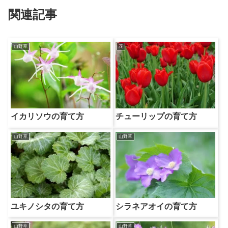
関連記事
山野草
花
イカリソウの育て方
チューリップの育て方
山野草
山野草
ユキノシタの育て方
シラネアオイの育て方
山野草
山野草