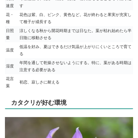
速度
す
花・
花色は紫、白、ピンク、黄色など。花が終わると果実が充実し
種
て種子が成長する
日照
涼しくなる秋から開花時期までは日なた。葉が枯れ始めたら半
量
日陰に移動させる
低温を好み、夏はできるだけ気温が上がりにくいところで育て
温度
る
年間を通して乾燥させないようにする。特に、葉がある時期は
湿度
注意する必要がある
花言
初恋、寂しさに耐える
葉
カタクリが好む環境