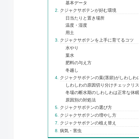
基本データ
クジャクサボテンが好む環境
日当たりと置き場所
温度・湿度
用土
クジャクサボテンを上手に育てるコツ
水やり
葉水
肥料の与え方
冬越し
クジャクサボテンの葉(茎節)がしわしわ
しわしわの原因切り分けチェックリスト
冬場の断水期のしわしわは正常な休
原因別の対処法
クジャクサボテンの選び方
クジャクサボテンの増やし方
クジャクサボテンの植え替え
病気・害虫