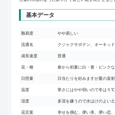
基本データ
難易度
やや易しい
流通名
クジャクサボテン、オーキッド
成長速度
普通
花・種
春から初夏に白・黄・ピンクな
日照量
日当たりを好みますが夏の直射
温度
寒さにはやや弱いので冬は５℃
湿度
多湿を嫌うので水はけのよい土
花言葉
幸せを掴む、儚い美、儚い恋、