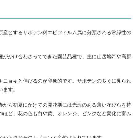
原産とするサボテン科エピフィルム属に分類される常緑性の
種がかけ合わさってできた園芸品種で、主に山岳地帯や高原
キニョキと伸びるのが印象的です。サボテンの多くに見られ
います。
春から初夏にかけての開花期には光沢のある薄い花びらを持
cmほど、花の色も白や黄、オレンジ、ピンクなど変化に富み
とからクジャクサボテンと名付けられています。