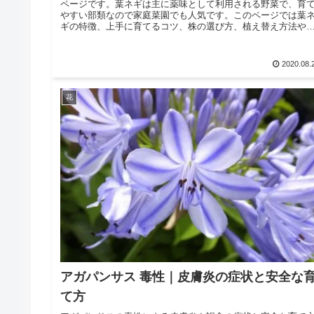
ページです。葉ネギは主に薬味として利用される野菜で、育
やすい部類なので家庭菜園でも人気です。このページでは葉
ギの特徴、上手に育てるコツ、株の選び方、植え替え方法や
やし方等を説明しています。
2020.08.
花
アガパンサス 毒性｜皮膚炎の症状と安全な
て方