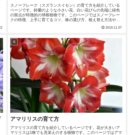
て
スノーフレーク（スズランスイセン）の育て方を紹介している
ネ
ページです。鈴蘭のような小さい花、白い花びらの先端に緑色
増
の斑点が特徴的の球根植物です。このページではスノーフレー
クの特徴、上手に育てるコツ、株の選び方、植え替え方法や増
やし方等を説明しています。
22
2019.11.07
花
育
アマリリスの育て方
アマリリスの育て方を紹介しているページです。花が大きいア
マリリスは1株でも見栄えのする植物です。このページではアマ