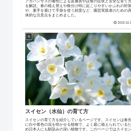
アガパンサスの毒性による皮膚炎や誤食の症状と安全な育て
を解説。春の植え替えや株分け時に起こりやすいかぶれの対
や、素手を避けて手袋を使う頻度など、園芸実践者のための
体的な注意点をまとめました。
2019.10.
花
スイセン（水仙）の育て方
スイセンの育て方を紹介しているページです。スイセンは春
に白や黄色の花を咲かせる植物で、よく庭に植えられている
め日本人にも馴染みの深い植物です。このページではスイセ