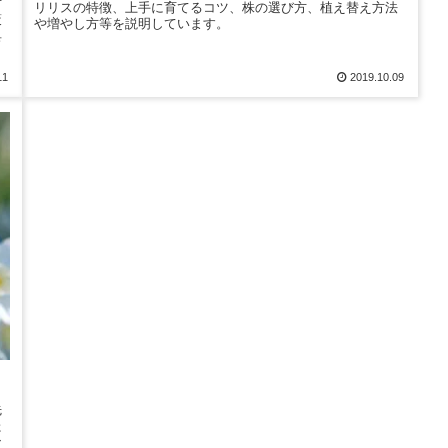
方
リリスの特徴、上手に育てるコツ、株の選び方、植え替え方法
策
や増やし方等を説明しています。
具
11
2019.10.09
先
た
ン