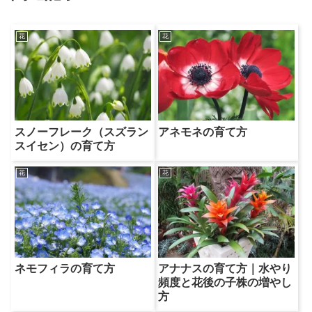
花
花
スノーフレーク（スズラン
アネモネの育て方
スイセン）の育て方
花
花
ネモフィラの育て方
アナナスの育て方｜水やり
頻度と花後の子株の増やし
方