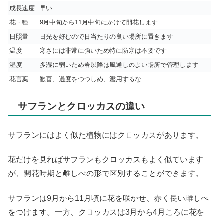
成長速度
早い
花・種
9月中旬から11月中旬にかけて開花します
日照量
日光を好むので日当たりの良い場所に置きます
温度
寒さには非常に強いため特に防寒は不要です
湿度
多湿に弱いため春以降は風通しのよい場所で管理します
花言葉
歓喜、過度をつつしめ、濫用するな
サフランとクロッカスの違い
サフランにはよく似た植物にはクロッカスがあります。
花だけを見ればサフランもクロッカスもよく似ています
が、開花時期と雌しべの形で区別することができます。
サフランは9月から11月頃に花を咲かせ、赤く長い雌しべ
をつけます。一方、クロッカスは3月から4月ころに花を