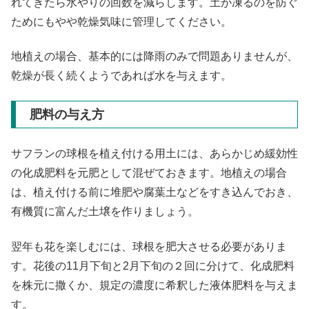
れてきたら水やりの回数を減らします。土が凍るのを防ぐ
ためにもやや乾燥気味に管理してください。
地植えの場合、基本的には降雨のみで問題ありませんが、
乾燥が長く続くようであれば水を与えます。
肥料の与え方
サフランの球根を植え付ける用土には、あらかじめ緩効性
の化成肥料を元肥として混ぜておきます。地植えの場合
は、植え付ける前に堆肥や腐葉土などをすき込んでおき、
有機質に富んだ土壌を作りましょう。
翌年も花を楽しむには、球根を肥大させる必要がありま
す。花後の11月下旬と2月下旬の２回に分けて、化成肥料
を株元に撒くか、規定の濃度に希釈した液体肥料を与えま
す。