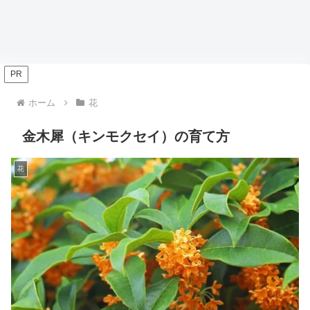
PR
ホーム
花
金木犀（キンモクセイ）の育て方
花