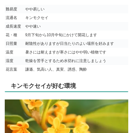
難易度
やや易しい
流通名
キンモクセイ
成長速度
やや速い
花・種
9月下旬から10月中旬にかけて開花します
日照量
耐陰性がありますが日当たりのよい場所を好みます
温度
暑さには耐えますが寒さにはやや弱い植物です
湿度
乾燥を苦手とするため水切れに注意しましょう
花言葉
謙遜、気高い人、真実、誘惑、陶酔
キンモクセイが好む環境