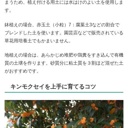
まうため、植え付ける用土には水はけのよい土を使用しま
す。
鉢植えの場合、赤玉土（小粒）7：腐葉土3などの割合で
ブレンドした土を使います。園芸店などで販売されている
草花用培養土でもかまいません。
地植えの場合は、あらかじめ堆肥や鶏糞をすき込んで有機
質の土壌を作ります。砂質分に粘土質を３割ほど混ぜた土
がおすすめです。
キンモクセイを上手に育てるコツ