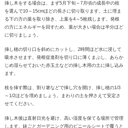
挿し木をする場合は、まず5月下旬～7月頃の成長中の枝
を選んで10～15cmほどの長さに切り取ります。土に埋ま
る下の方の葉を取り除き、上葉を4～5枚残します。発根
の方にエネルギーを回すため、葉が大きい場合は半分ほど
に切りましょう。
挿し穂の切り口を斜めにカットし、2時間ほど水に浸して
吸水させます。発根促進剤を切り口に薄くまぶし、あらか
じめ湿らせておいた赤玉土などの挿し木用の土に挿し込み
ます。
枝を挿す際は、割り箸などで挿し穴を開け、挿し穂の1/3
～1/2ほどを埋めましょう。まわりの土を押さえて安定さ
せてください。
挿し木後は直射日光を避け、高い湿度を保てる場所で管理
します。鉢ごとガーデニング用のビニールシートで覆うと