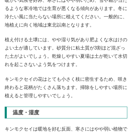
暖かい気候を好み、寒さにはやや弱いため、雪や霜が当た
るような寒冷地では生育が悪くなる傾向があります。冬に
冷たい風に当たらない場所に植えてください。一般的に、
地植えに向く地域は東北以南となります。
植え付ける土壌には、やや湿り気があり肥よくな水はけの
よい土が適しています。砂質分に粘土質が3割ほど混ざっ
た土がよいでしょう。乾燥しやすい夏場は土が乾いて水切
れを起こさないよう気をつけます。
キンモクセイの花はとても小さく枝に密生するため、咲き
終わると花柄がたくさん落ちます。掃除をしやすい場所に
植えると管理しやすいでしょう。
温度・湿度
キンモクセイは暖地を好む反面、寒さにはやや弱い植物で