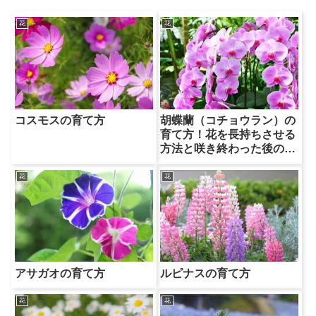
花
花
コスモスの育て方
胡蝶蘭（コチョウラン）の
育て方！花を長持ちさせる
方法と咲き終わった後の管
理方法
花
花
アサガオの育て方
ルピナスの育て方
花
花