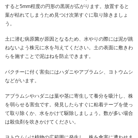
すると5mm程度の円形の黒斑が広がります。放置すると
葉が枯れてしまうため見つけ次第すぐに取り除きましょ
う。
土に潜む病原菌が原因となるため、水やりの際には泥が跳
ねないよう株元に水を与えてください。土の表面に敷きわ
らを施すことで泥はねを防止できます。
パクチーに付く害虫にはハダニやアブラムシ、ヨトウムシ
などがいます。
アブラムシやハダニは葉や茎に寄生して養分を吸汁し、株
を弱らせる害虫です。発見したらすぐに粘着テープを使っ
て取り除くか、水をかけて駆除しましょう。数が多い場合
は殺虫剤を吹きかけてください。
ヨトウムシは植物の広範囲に発生し、株を食害に遭わせま