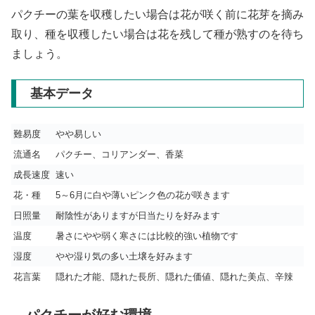
パクチーの葉を収穫したい場合は花が咲く前に花芽を摘み
取り、種を収穫したい場合は花を残して種が熟すのを待ち
ましょう。
基本データ
難易度
やや易しい
流通名
パクチー、コリアンダー、香菜
成長速度
速い
花・種
5～6月に白や薄いピンク色の花が咲きます
日照量
耐陰性がありますが日当たりを好みます
温度
暑さにやや弱く寒さには比較的強い植物です
湿度
やや湿り気の多い土壌を好みます
花言葉
隠れた才能、隠れた長所、隠れた価値、隠れた美点、辛辣