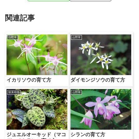
関連記事
山野草
山野草
イカリソウの育て方
ダイモンジソウの育て方
観葉植物
山野草
ジュエルオーキッド（マコ
シランの育て方