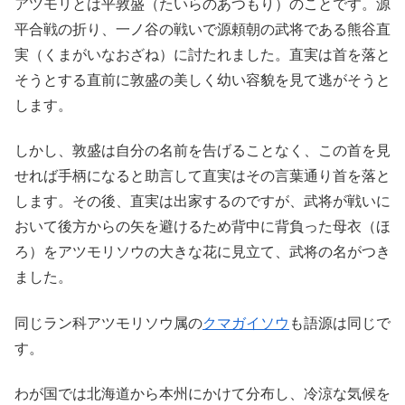
アツモリとは平敦盛（たいらのあつもり）のことです。源
平合戦の折り、一ノ谷の戦いで源頼朝の武将である熊谷直
実（くまがいなおざね）に討たれました。直実は首を落と
そうとする直前に敦盛の美しく幼い容貌を見て逃がそうと
します。
しかし、敦盛は自分の名前を告げることなく、この首を見
せれば手柄になると助言して直実はその言葉通り首を落と
します。その後、直実は出家するのですが、武将が戦いに
おいて後方からの矢を避けるため背中に背負った母衣（ほ
ろ）をアツモリソウの大きな花に見立て、武将の名がつき
ました。
同じラン科アツモリソウ属の
クマガイソウ
も語源は同じで
す。
わが国では北海道から本州にかけて分布し、冷涼な気候を