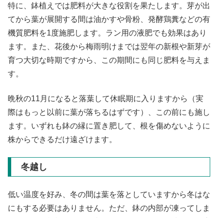
特に、鉢植えでは肥料が大きな役割を果たします。芽が出
てから葉が展開する間は油かすや骨粉、発酵鶏糞などの有
機質肥料を1度施肥します。ラン用の液肥でも効果はあり
ます。また、花後から梅雨明けまでは翌年の新根や新芽が
育つ大切な時期ですから、この期間にも同じ肥料を与えま
す。
晩秋の11月になると落葉して休眠期に入りますから（実
際はもっと以前に葉が落ちるはずです）、この前にも施し
ます。いずれも鉢の縁に置き肥して、根を傷めないように
株からできるだけ遠ざけます。
冬越し
低い温度を好み、冬の間は葉を落としていますから冬はな
にもする必要はありません。ただ、鉢の内部が凍ってしま