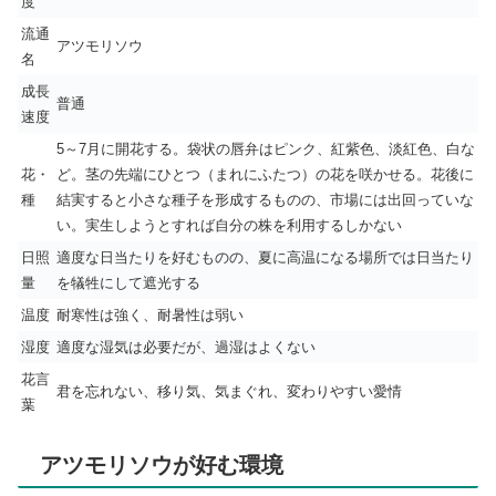
度
流通
アツモリソウ
名
成長
普通
速度
5～7月に開花する。袋状の唇弁はピンク、紅紫色、淡紅色、白な
花・
ど。茎の先端にひとつ（まれにふたつ）の花を咲かせる。花後に
種
結実すると小さな種子を形成するものの、市場には出回っていな
い。実生しようとすれば自分の株を利用するしかない
日照
適度な日当たりを好むものの、夏に高温になる場所では日当たり
量
を犠牲にして遮光する
温度
耐寒性は強く、耐暑性は弱い
湿度
適度な湿気は必要だが、過湿はよくない
花言
君を忘れない、移り気、気まぐれ、変わりやすい愛情
葉
アツモリソウが好む環境