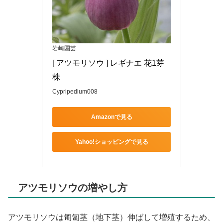
岩崎園芸
[ アツモリソウ ] レギナエ 花1芽
株
Cypripedium008
Amazonで見る
Yahoo!ショッピングで見る
アツモリソウの増やし方
アツモリソウは匍匐茎（地下茎）伸ばして増殖するため、