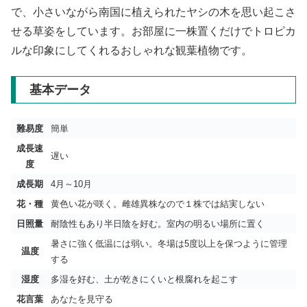
で、小さいながら南国に植えられたヤシの木を思い起こさ
せる草姿をしています。お部屋に一株置くだけでトロピカ
ルな印象にしてくれるおしゃれな観葉植物です。
基本データ
難易度
簡単
成長速
遅い
度
成長期
4月～10月
花・種
黄色い花が咲く。雌雄異株なので１株では結実しない
日照量
耐陰性もあり半日陰を好む。室内の明るい場所に置く
暑さに強く低温には弱い。冬場は5度以上を保つように管理
温度
する
湿度
多湿を好む、土が乾きにくいと根腐れを起こす
花言葉
あなたを見守る